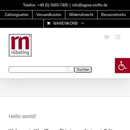
Skip
Telefon:
+49 (0) 5693-7400
|
info@agora-stoffe.de
to
Zahlungsarten
Versandkosten
Widerrufsrecht
Benutzerkonto
content
WARENKORB
Open 
Geben Sie Ihren Suchbegriff ein:
Hello world!