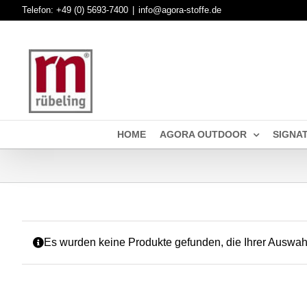
Skip
Telefon:
+49 (0) 5693-7400
|
info@agora-stoffe.de
to
content
HOME
AGORA OUTDOOR
SIGNA
Es wurden keine Produkte gefunden, die Ihrer Auswah