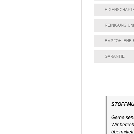
EIGENSCHAFT
REINIGUNG UN
EMPFOHLENE 
GARANTIE
STOFFM
Gerne send
Wir berec
übermittel