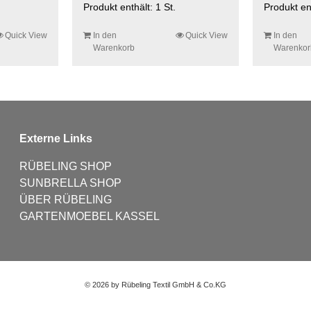
Produkt enthält: 1
St.
Produkt en
Quick View
In den
Quick View
In den
Warenkorb
Warenkor
Externe Links
RÜBELING SHOP
SUNBRELLA SHOP
ÜBER RÜBELING
GARTENMOEBEL KASSEL
©
2026 by Rübeling Textil GmbH & Co.KG