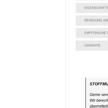
EIGENSCHAFT
REINIGUNG UN
EMPFOHLENE 
GARANTIE
STOFFM
Gerne send
Wir berec
übermittel