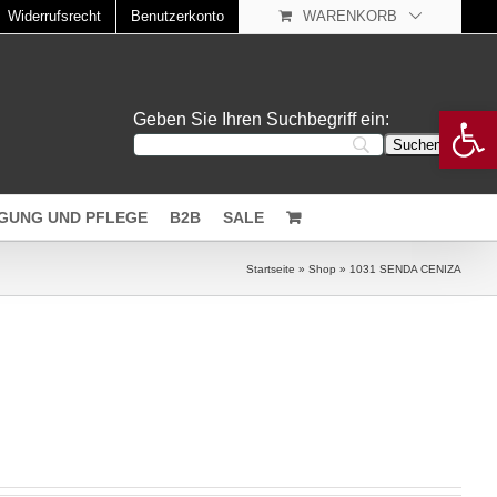
Widerrufsrecht
Benutzerkonto
WARENKORB
Open 
Geben Sie Ihren Suchbegriff ein:
IGUNG UND PFLEGE
B2B
SALE
Startseite
»
Shop
»
1031 SENDA CENIZA