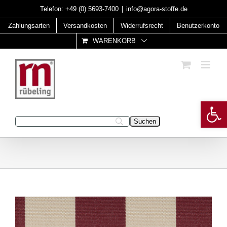
Skip
Telefon:
+49 (0) 5693-7400
|
info@agora-stoffe.de
to
Zahlungsarten
Versandkosten
Widerrufsrecht
Benutzerkonto
content
WARENKORB
Open 
Geben Sie Ihren Suchbegriff ein: