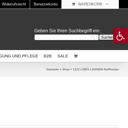
Widerrufsrecht
Benutzerkonto
WARENKORB
Open 
Geben Sie Ihren Suchbegriff ein:
IGUNG UND PFLEGE
B2B
SALE
Startseite
»
Shop
»
1222 LINES LAVANDA Stoffmuster