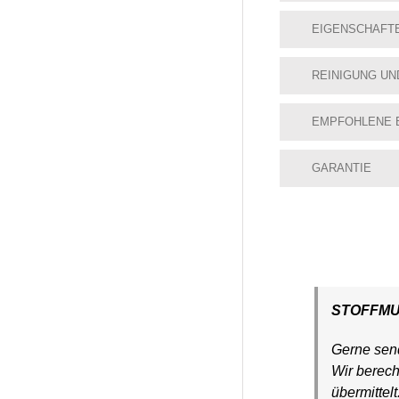
EIGENSCHAFT
REINIGUNG UN
EMPFOHLENE 
GARANTIE
STOFFM
Gerne send
Wir berec
übermittel