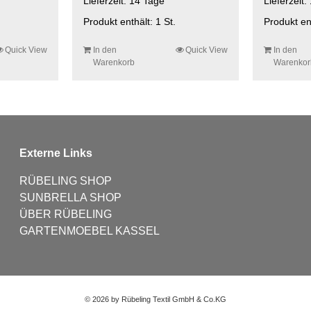
Lieferzeit:
14 Tage
Lieferzeit:
Produkt enthält: 1
St.
Produkt en
Quick View
In den
Quick View
In den
Warenkorb
Warenkor
Externe Links
RÜBELING SHOP
SUNBRELLA SHOP
ÜBER RÜBELING
GARTENMOEBEL KASSEL
©
2026 by Rübeling Textil GmbH & Co.KG