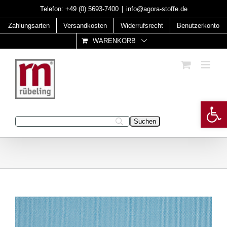
Skip
Telefon:
+49 (0) 5693-7400
|
info@agora-stoffe.de
to
Zahlungsarten
Versandkosten
Widerrufsrecht
Benutzerkonto
content
WARENKORB
Open 
Geben Sie Ihren Suchbegriff ein: