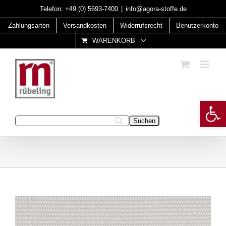
Skip
Telefon:
+49 (0) 5693-7400
|
info@agora-stoffe.de
to
Zahlungsarten
Versandkosten
Widerrufsrecht
Benutzerkonto
content
WARENKORB
Open 
Geben Sie Ihren Suchbegriff ein: