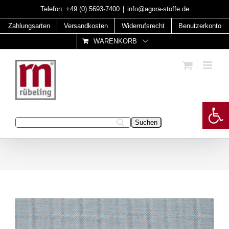
Skip
Telefon:
+49 (0) 5693-7400
|
info@agora-stoffe.de
to
Zahlungsarten
Versandkosten
Widerrufsrecht
Benutzerkonto
content
WARENKORB
Open 
Geben Sie Ihren Suchbegriff ein: