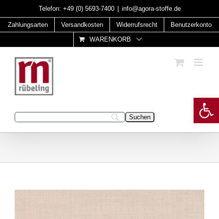
Skip
Telefon:
+49 (0) 5693-7400
|
info@agora-stoffe.de
to
Zahlungsarten
Versandkosten
Widerrufsrecht
Benutzerkonto
content
WARENKORB
Open 
Geben Sie Ihren Suchbegriff ein: