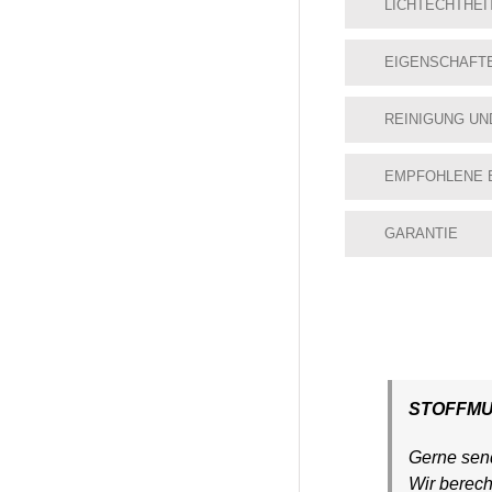
LICHTECHTHEI
EIGENSCHAFT
REINIGUNG UN
EMPFOHLENE 
GARANTIE
STOFFM
Gerne send
Wir berec