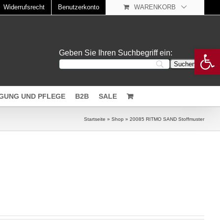
Widerrufsrecht
Benutzerkonto
WARENKORB
Open 
Geben Sie Ihren Suchbegriff ein:
IGUNG UND PFLEGE
B2B
SALE
Startseite
»
Shop
»
20085 RITMO SAND Stoffmuster