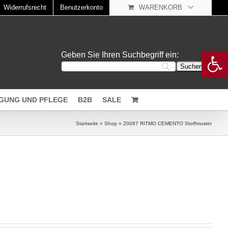
Widerrufsrecht
Benutzerkonto
WARENKORB
Open 
Geben Sie Ihren Suchbegriff ein:
IGUNG UND PFLEGE
B2B
SALE
Startseite
»
Shop
»
20087 RITMO CEMENTO Stoffmuster