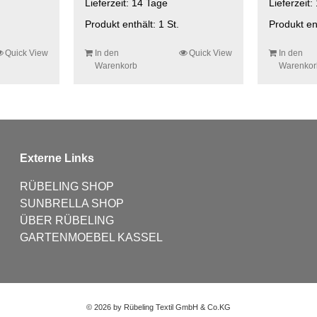
Lieferzeit:
14 Tage
Lieferzeit:
Produkt enthält: 1
St.
Produkt en
Quick View
In den
Quick View
In den
Warenkorb
Warenkor
Externe Links
RÜBELING SHOP
SUNBRELLA SHOP
ÜBER RÜBELING
GARTENMOEBEL KASSEL
©
2026 by Rübeling Textil GmbH & Co.KG