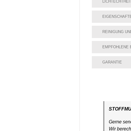
LICHTECHTHEI
EIGENSCHAFT
REINIGUNG UN
EMPFOHLENE 
GARANTIE
STOFFM
Gerne send
Wir berec