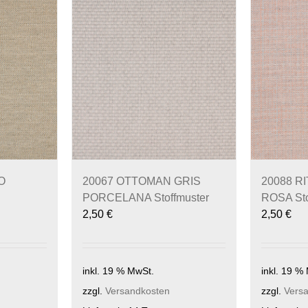
O
20067 OTTOMAN GRIS
20088 R
PORCELANA Stoffmuster
ROSA Sto
2,50
€
2,50
€
inkl. 19 % MwSt.
inkl. 19 %
zzgl.
Versandkosten
zzgl.
Vers