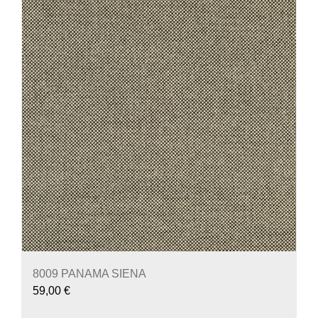
8009 PANAMA SIENA
59,00
€