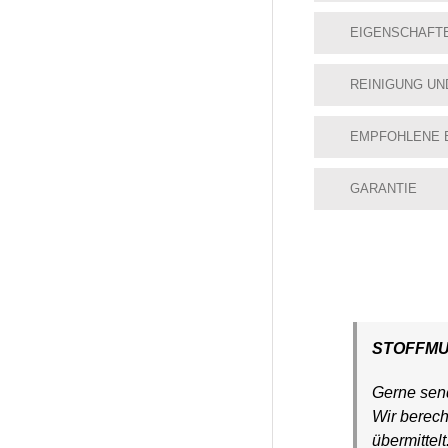
EIGENSCHAFT
REINIGUNG UN
EMPFOHLENE 
GARANTIE
STOFFM
Gerne send
Wir berec
übermittel