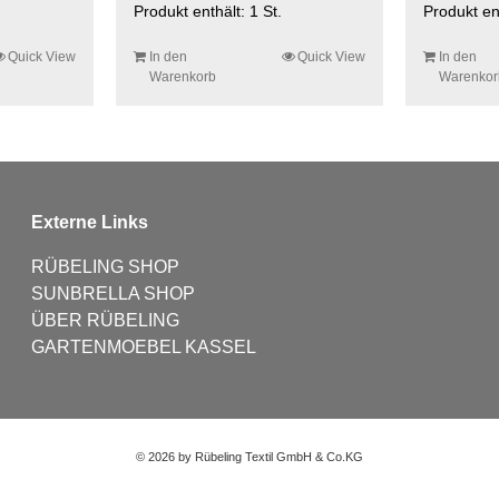
Produkt enthält: 1
St.
Produkt en
Quick View
In den
Quick View
In den
Warenkorb
Warenkor
Externe Links
RÜBELING SHOP
SUNBRELLA SHOP
ÜBER RÜBELING
GARTENMOEBEL KASSEL
©
2026 by Rübeling Textil GmbH & Co.KG