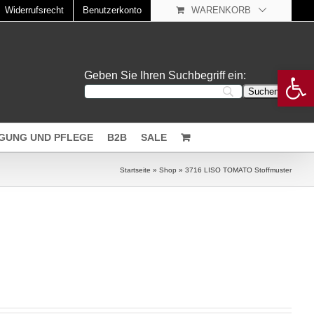
Widerrufsrecht
Benutzerkonto
WARENKORB
Open 
Geben Sie Ihren Suchbegriff ein:
IGUNG UND PFLEGE
B2B
SALE
Startseite
»
Shop
»
3716 LISO TOMATO Stoffmuster