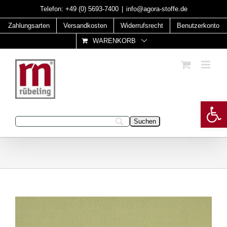
Skip
Telefon:
+49 (0) 5693-7400
|
info@agora-stoffe.de
to
Zahlungsarten
Versandkosten
Widerrufsrecht
Benutzerkonto
content
WARENKORB
Open 
Geben Sie Ihren Suchbegriff ein: