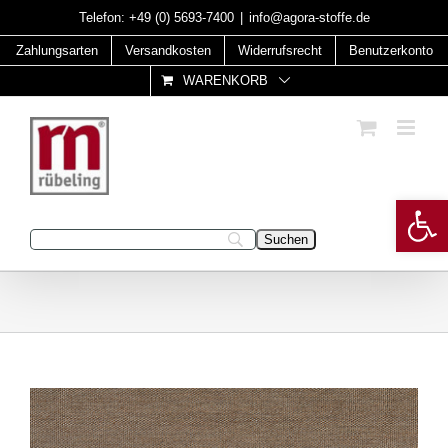
Skip
Telefon:
+49 (0) 5693-7400
|
info@agora-stoffe.de
to
Zahlungsarten
Versandkosten
Widerrufsrecht
Benutzerkonto
content
WARENKORB
Open 
Geben Sie Ihren Suchbegriff ein: