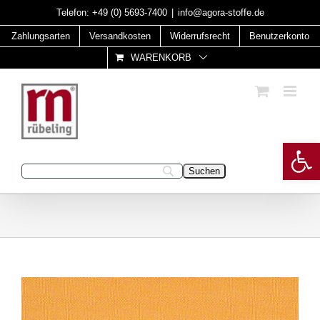
Skip
Telefon:
+49 (0) 5693-7400
|
info@agora-stoffe.de
to
Zahlungsarten
Versandkosten
Widerrufsrecht
Benutzerkonto
content
WARENKORB
Open 
Geben Sie Ihren Suchbegriff ein: