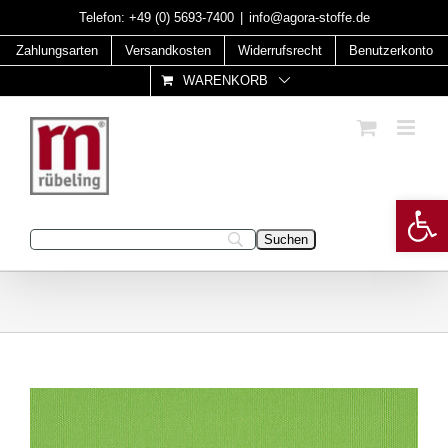
Skip
Telefon:
+49 (0) 5693-7400
|
info@agora-stoffe.de
to
Zahlungsarten
Versandkosten
Widerrufsrecht
Benutzerkonto
content
WARENKORB
Open 
Geben Sie Ihren Suchbegriff ein: