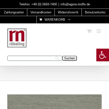
Skip
Telefon:
+49 (0) 5693-7400
|
info@agora-stoffe.de
to
Zahlungsarten
Versandkosten
Widerrufsrecht
Benutzerkonto
content
WARENKORB
Open 
Geben Sie Ihren Suchbegriff ein: