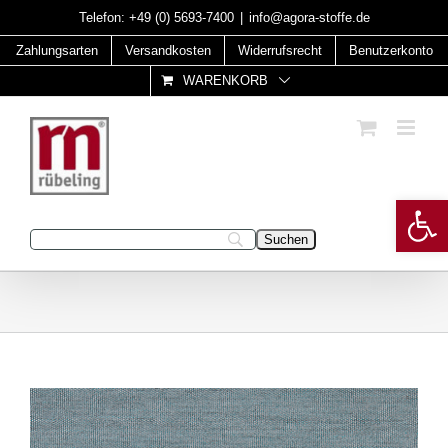
Skip
Telefon:
+49 (0) 5693-7400
|
info@agora-stoffe.de
to
Zahlungsarten
Versandkosten
Widerrufsrecht
Benutzerkonto
content
WARENKORB
Open 
Geben Sie Ihren Suchbegriff ein: