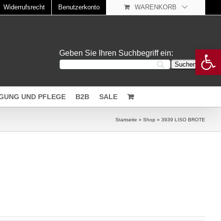
Widerrufsrecht
Benutzerkonto
WARENKORB
Open 
Geben Sie Ihren Suchbegriff ein:
IGUNG UND PFLEGE
B2B
SALE
Startseite
»
Shop
»
3939 LISO BROTE