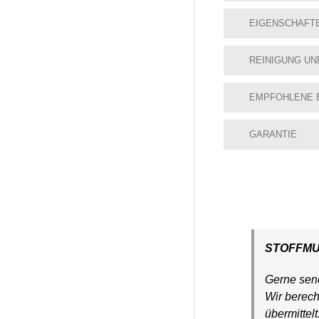
EIGENSCHAFT
REINIGUNG UN
EMPFOHLENE 
GARANTIE
STOFFM
Gerne send
Wir berec
übermittel